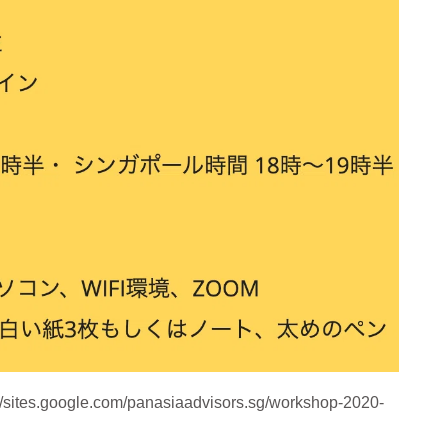
://sites.google.com/panasiaadvisors.sg/workshop-2020-