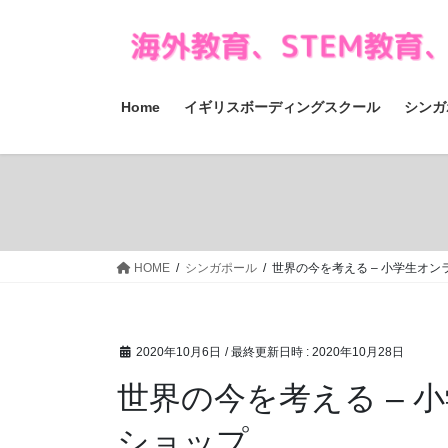
コ
ナ
ン
ビ
テ
ゲ
ン
ー
ツ
シ
Home
イギリスボーディングスクール
シンガ
へ
ョ
ス
ン
キ
に
ッ
移
プ
動
HOME
シンガポール
世界の今を考える – 小学生オ
2020年10月6日
/ 最終更新日時 :
2020年10月28日
世界の今を考える – 
ショップ