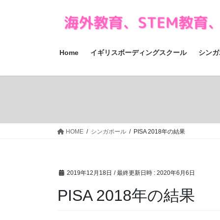
コ
ナ
ン
ビ
テ
ゲ
ン
ー
ツ
シ
Home
イギリスボーディングスクール
シンガ
へ
ョ
ス
ン
キ
に
ッ
移
プ
動
HOME
シンガポール
PISA 2018年の結果
2019年12月18日
/ 最終更新日時 :
2020年6月6日
PISA 2018年の結果