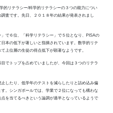
数学的リテラシー/科学的リテラシーの３つの能力につい
の調査です。先日、２０１８年の結果が発表されまし
」で６位、「科学リテラシー」で５位となり、PISAの
て日本の低下が著しいと指摘されています。数学的リテ
べて上位層の生徒の得点低下が顕著なようです。
科目でトップを占めていましたが、今回は３つのリテラ
廃止したり、低学年のテストを減らしたりと詰め込み偏
ます。シンガポールでは、学業で２位になっても構わな
焦点を当てるべきという論調が過半となっているようで