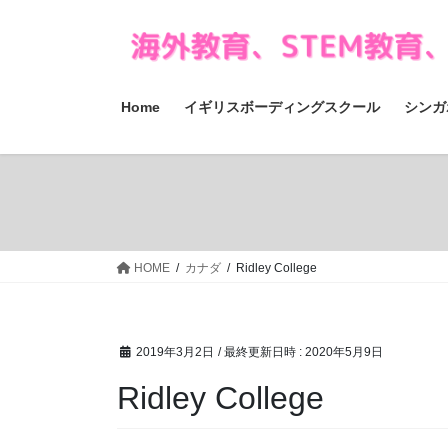
コ
ナ
ン
ビ
テ
ゲ
ン
ー
ツ
シ
Home
イギリスボーディングスクール
シンガ
へ
ョ
ス
ン
キ
に
ッ
移
プ
動
HOME
カナダ
Ridley College
2019年3月2日
/ 最終更新日時 :
2020年5月9日
Ridley College