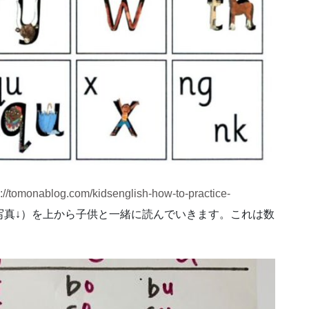
s://tomonablog.com/kidsenglish-how-to-practice-
（写真↓）を上から子供と一緒に読んでいきます。これは数