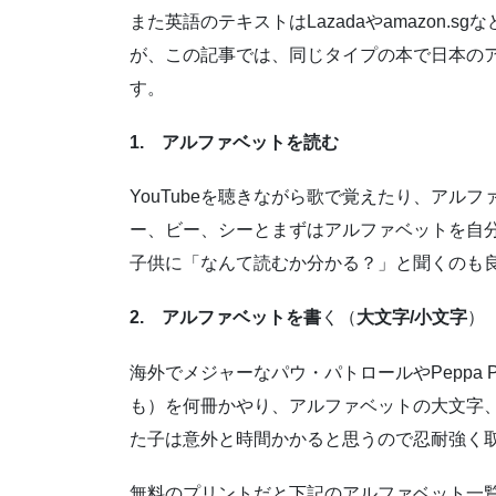
また英語のテキストはLazadaやamazon
が、この記事では、同じタイプの本で日本の
す。
1. アルファベットを読む
YouTubeを聴きながら歌で覚えたり、アル
ー、ビー、シーとまずはアルファベットを自
子供に「なんて読むか分かる？」と聞くのも
2. アルファベットを書
く（
大文字/小文字
）
海外でメジャーなパウ・パトロールやPeppa
も）を何冊かやり、アルファベットの大文字
た子は意外と時間かかると思うので忍耐強く
無料のプリントだと下記のアルファベット一覧