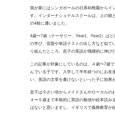
我が家にはシンガポールの日系幼稚園からイ
す。インターナショナルスクールは、上の娘と
の4校に通いました。
4歳〜7歳（ナーサリー、Year1、Year2
の学び、宿題や単語テストの出し方など似て
り組んだところ、息子の英語が飛躍的に伸び
この記事が対象にしているのは、４歳〜7歳
んでいる子です。入学して半年経つのにお友
い、英語の文章を書けないといった子に効果
息子は小さい頃からメイドさんやローカルの
４〜５歳まで本格的に英語の勉強や絵本読み
はないと思いますし、イギリスで義務教育が