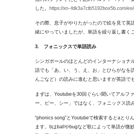
した。
https://xn--fdk3a7ctb5192box5b.com/es/
その際、息子がやりたがったので絵を見て英
緒にやっていましたが、単語を繰り返し書く
3. フォニックスで単語読み
シンガポールのほとんどのインターナショナ
語でも「あ、い、う、え、お」とひらがなを
んごなど）の読みに進むと思いますが英語で
まずは、Youtubeを30回ぐらい聞いてアル
ー、ビー、シー」ではなく、フォニックス読
“phonics song”とYoutubeで検索すると
ます。bはballやbugなど歌によって単語が