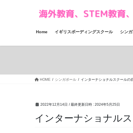
コ
ナ
ン
ビ
テ
ゲ
ン
ー
ツ
シ
Home
イギリスボーディングスクール
シンガ
へ
ョ
ス
ン
キ
に
ッ
移
プ
動
HOME
シンガポール
インターナショナルスクールの自宅
2022年12月14日
/ 最終更新日時 :
2024年5月25日
インターナショナルスク